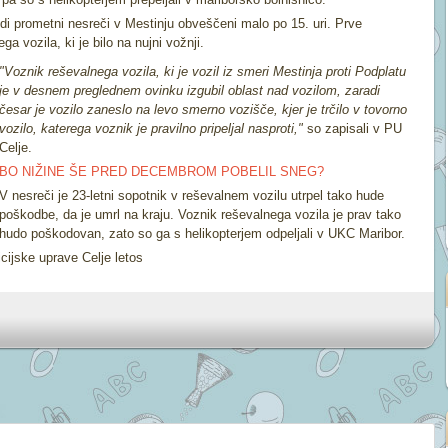
hudi prometni nesreči v Mestinju obveščeni malo po 15. uri. Prve
a vozila, ki je bilo na nujni vožnji.
"Voznik reševalnega vozila, ki je vozil iz smeri Mestinja proti Podplatu
je v desnem preglednem ovinku izgubil oblast nad vozilom, zaradi
česar je vozilo zaneslo na levo smerno vozišče, kjer je trčilo v tovorno
vozilo, katerega voznik je pravilno pripeljal nasproti,"
so zapisali v PU
Celje.
BO NIŽINE ŠE PRED DECEMBROM POBELIL SNEG?
V nesreči je 23-letni sopotnik v reševalnem vozilu utrpel tako hude
poškodbe, da je umrl na kraju. Voznik reševalnega vozila je prav tako
hudo poškodovan, zato so ga s helikopterjem odpeljali v UKC Maribor.
cijske uprave Celje letos