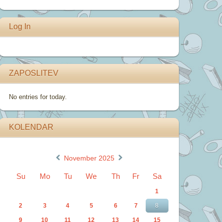
Log In
ZAPOSLITEV
No entries for today.
KOLENDAR
«
»
November 2025
Su
Mo
Tu
We
Th
Fr
Sa
1
2
3
4
5
6
7
8
9
10
11
12
13
14
15