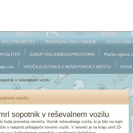
SPLETNA MESTA
PRODAJ ALI DAJ V NAJEM
OGLASI ONA
APOSLITEV
ZAKUP OGLASNEGA PROSTORA
Plačilo oglasa 
ajte nas
VROČA AI ELENA 9.0 NOVA PUNCA V MESTU
GROKX
sopotnik v reševalnem vozilu
evalnem vozilu
mrl sopotnik v reševalnem vozilu
la huda prometna nesreča. Voznik reševalnega vozila, ki je bilo na nujni
rčilo v nasproti prihajajoče tovorno vozilo. V nesreči je na kraju umrl 23-
pa so s helikopterjem prepeljali v mariborsko bolnišnico.