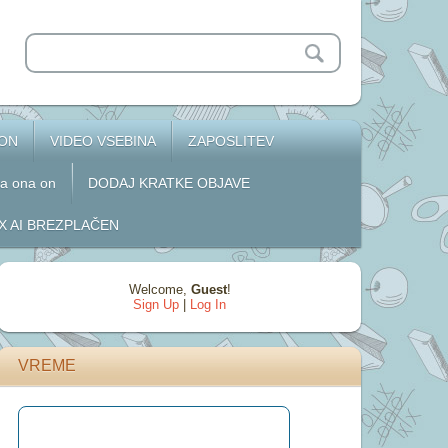
 ON
VIDEO VSEBINA
ZAPOSLITEV
za ona on
DODAJ KRATKE OBJAVE
 AI BREZPLAČEN
Welcome
,
Guest
!
Sign Up
|
Log In
VREME