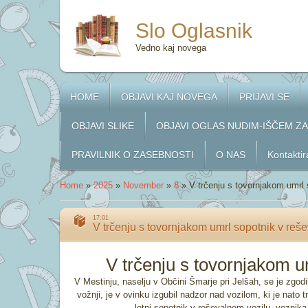
Slo Oglasnik
Vedno kaj novega
HOME
OBJAVI KAJ NOVEGA
PRIJAVI SE
OBJAVI SLIKE
OBJAVI OGLAS NUDIM-IŠČEM Z
PRAVILNIK O ZASEBNOSTI
O NAS
Kontaktir
Home
»
2025
»
November
»
8
»
V trčenju s tovornjakom umrl 
17:01
V trčenju s tovornjakom umrl sopotnik v reš
V trčenju s tovornjakom u
V Mestinju, naselju v Občini Šmarje pri Jelšah, se je zgodi
vožnji, je v ovinku izgubil nadzor nad vozilom, ki je nato t
letni sopotnik v reševalnem vozilu, voznika 