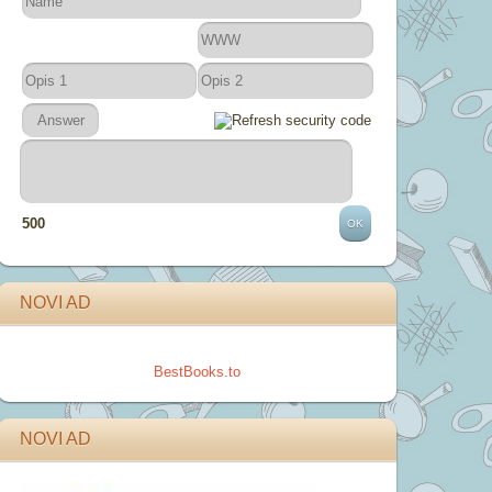
500
NOVI AD
BestBooks.to
NOVI AD