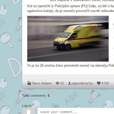
Kot so sporočili iz Policijske uprave (PU) Celje, so bili o 
ugotovitve kažejo, da je nesrečo povzročil voznik reševalneg
To je že 26 smrtna žrtev prometnih nesreč na območju Poli
Novo dodano
52
oglasnikmy1ru
0.0
/
0
Total comments
:
0
Log in: