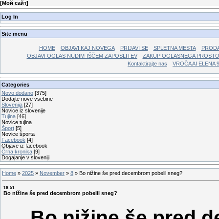
[
Мой сайт
]
Log In
Site menu
HOME
OBJAVI KAJ NOVEGA
PRIJAVI SE
SPLETNA MESTA
PRODA
OBJAVI OGLAS NUDIM-IŠČEM ZAPOSLITEV
ZAKUP OGLASNEGA PROST
Kontaktirajte nas
VROČA AI ELENA 
Categories
Novo dodano
[375]
Dodajte nove vsebine
Slovenija
[27]
Novice iz slovenije
Tujina
[46]
Novice tujina
Šport
[5]
Novice športa
Facebook
[4]
Objave iz facebook
Črna kronika
[9]
Dogajanje v sloveniji
Home
»
2025
»
November
»
8
»
Bo nižine še pred decembrom pobelil sneg?
16:51
Bo nižine še pred decembrom pobelil sneg?
Bo nižine še pred 