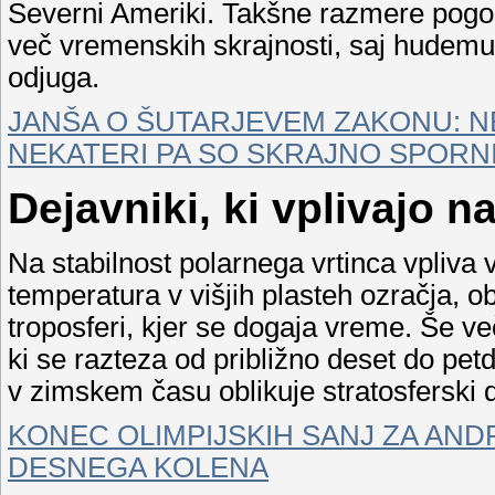
Severni Ameriki. Takšne razmere pogost
več vremenskih skrajnosti, saj hudemu
odjuga.
JANŠA O ŠUTARJEVEM ZAKONU: N
NEKATERI PA SO SKRAJNO SPORN
Dejavniki, ki vplivajo 
Na stabilnost polarnega vrtinca vpliv
temperatura v višjih plasteh ozračja, o
troposferi, kjer se dogaja vreme. Še ve
ki se razteza od približno deset do pe
v zimskem času oblikuje stratosferski d
KONEC OLIMPIJSKIH SANJ ZA AN
DESNEGA KOLENA