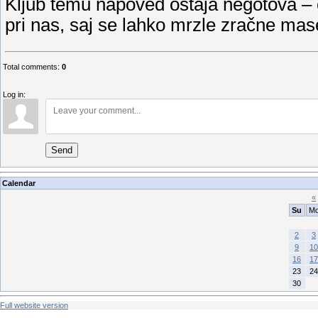
Kljub temu napoved ostaja negotova – 
pri nas, saj se lahko mrzle zračne mas
Total comments
:
0
Log in:
Send
Calendar
«
Su
M
2
3
9
10
16
17
23
24
30
Full website version