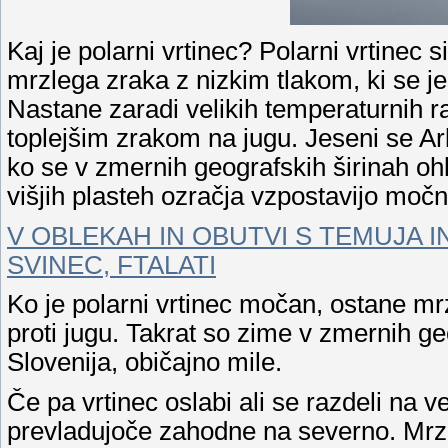
Kaj je polarni vrtinec? Polarni vrtinec 
mrzlega zraka z nizkim tlakom, ki se j
Nastane zaradi velikih temperaturnih 
toplejšim zrakom na jugu. Jeseni se Ar
ko se v zmernih geografskih širinah oh
višjih plasteh ozračja vzpostavijo močni
V OBLEKAH IN OBUTVI S TEMUJA 
SVINEC, FTALATI
Ko je polarni vrtinec močan, ostane mrz
proti jugu. Takrat so zime v zmernih ge
Slovenija, običajno mile.
Če pa vrtinec oslabi ali se razdeli na 
prevladujoče zahodne na severno. Mrzel