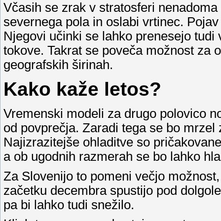
Včasih se zrak v stratosferi nenadoma 
severnega pola in oslabi vrtinec. Poj
Njegovi učinki se lahko prenesejo tudi 
tokove. Takrat se poveča možnost za o
geografskih širinah.
Kako kaže letos?
Vremenski modeli za drugo polovico nov
od povprečja. Zaradi tega se bo mrzel z
Najizrazitejše ohladitve so pričakovan
a ob ugodnih razmerah se bo lahko hladn
Za Slovenijo to pomeni večjo možnost
začetku decembra spustijo pod dolgole
pa bi lahko tudi snežilo.