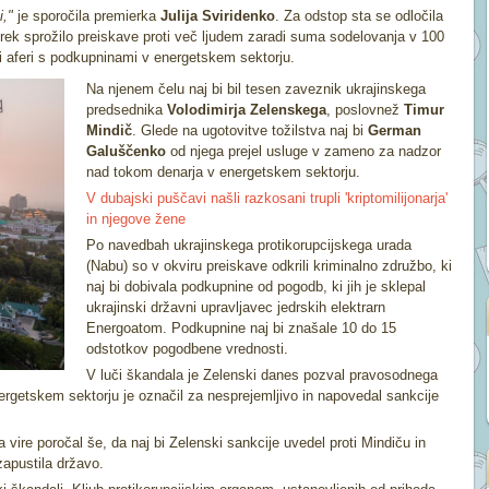
i,"
je sporočila premierka
Julija Sviridenko
. Za odstop sta se odločila
torek sprožilo preiskave proti več ljudem zaradi suma sodelovanja v 100
ki aferi s podkupninami v energetskem sektorju.
Na njenem čelu naj bi bil tesen zaveznik ukrajinskega
predsednika
Volodimirja Zelenskega
, poslovnež
Timur
Mindič
. Glede na ugotovitve tožilstva naj bi
German
Galuščenko
od njega prejel usluge v zameno za nadzor
nad tokom denarja v energetskem sektorju.
V dubajski puščavi našli razkosani trupli 'kriptomilijonarja'
in njegove žene
Po navedbah ukrajinskega protikorupcijskega urada
(Nabu) so v okviru preiskave odkrili kriminalno združbo, ki
naj bi dobivala podkupnine od pogodb, ki jih je sklepal
ukrajinski državni upravljavec jedrskih elektrarn
Energoatom. Podkupnine naj bi znašale 10 do 15
odstotkov pogodbene vrednosti.
V luči škandala je Zelenski danes pozval pravosodnega
nergetskem sektorju je označil za nesprejemljivo in napovedal sankcije
 vire poročal še, da naj bi Zelenski sankcije uvedel proti Mindiču in
zapustila državo.