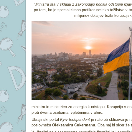
"Ministra sta v skladu z zakonodajo podala odstopni izjav
po tem, ko je specializirano protikorupcijsko tožilstvo v 
milijonov dolarjev težki korupcijs
ministra in ministrico za energijo k odstopu. Korupcijo v e
proti dvema osebama, vpletenima v afero.
Ukrajinski portal
Kyiv Independent
je nato ob sklicevanju na
poslovnežu
Oleksandru Cukermanu
. Oba naj bi sicer že 