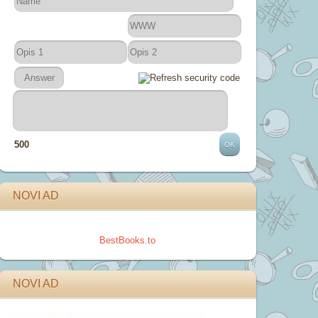
500
NOVI AD
BestBooks.to
NOVI AD