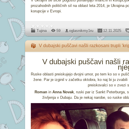
V Ukrajini se sicer pogosto ponavljajo finančni in korupcij
prozahodnih političnih sil na oblast leta 2014, je Ukrajina
korupcije v Evropi.
Tujina
59
oglasnikmy1ru
12.11.2025
V dubajski puščavi našli razkosani trupli 'kr
V dubajski puščavi našli raz
nje
Ruske oblasti preiskujejo dvojni umor, po tem ko so v puščav
žene. Par je izginil v začetku oktobra, ko naj bi ju zvabili
preiskovalci so v zvezi s
Roman
in
Anna Novak
, ruski par iz Sankt Peterburga, 
življenja v Dubaju. Da je nekaj narobe, so ruske oblas