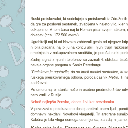
Ruski preiskovalci, ki sodelujejo s preiskovali iz Združeni
da gre za poslovni sestanek, zvabljena v najeto vilo, kjer n
odkupnino. V tem času naj bi Roman pisal svojim stikom, 
dolarjev (cca. 172.500 evrov).
Ugrabitelji naj bi od Novaka zahtevali geslo od njegove kri
ni bila plačana, naj bi ju na koncu ubili, njuni trupli razkos
smetnjakih v nakupovalnem središču, je poročal ruski por
Zadnji signal z njunih telefonov so zaznali 4. oktobra, tis
navaja organe pregona v Sankt Peterburgu.
"Preiskava je ugotovila, da so imeli morilci sostorilce, ki s
ruskega preiskovalnega odbora, poroča časnik
Metro
. Ti n
zadrževali.
Po umoru naj bi storilci nože in osebne predmete žrtev odv
nato vrnili v Rusijo.
Nekoč najlepša ženska, danes živi kot brezdomka
V povezavi s preiskavo so doslej aretirali osem ljudi, poro
domnevni nekdanji Novakovi vlagatelji. Tri aretirane sumijo 
Kakšna je bila vloga osmega osumljenca, za zdaj ni jasno
Kdo sta bila Roman in Anna Novak