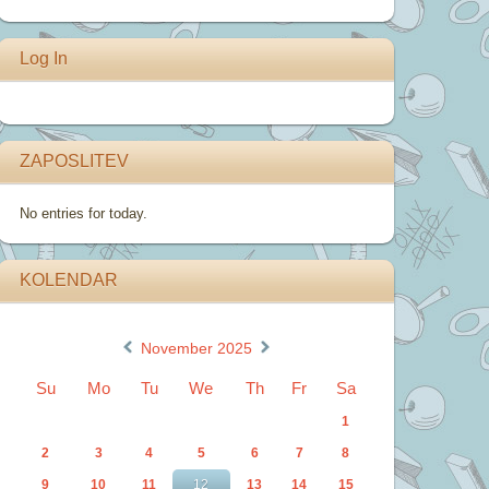
Log In
ZAPOSLITEV
No entries for today.
KOLENDAR
«
»
November 2025
Su
Mo
Tu
We
Th
Fr
Sa
1
2
3
4
5
6
7
8
9
10
11
12
13
14
15