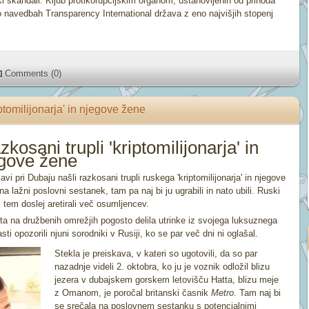
ski škandali. Kljub protikorupcijskim organom, ustanovljenih od prihoda
 po navedbah Transparency International država z eno najvišjih stopenj
Comments (0)
iptomilijonarja' in njegove žene
kosani trupli 'kriptomilijonarja' in
gove žene
i pri Dubaju našli razkosani trupli ruskega 'kriptomilijonarja' in njegove
 na lažni poslovni sestanek, tam pa naj bi ju ugrabili in nato ubili. Ruski
 tem doslej aretirali več osumljencev.
sta na družbenih omrežjih pogosto delila utrinke iz svojega luksuznega
ti opozorili njuni sorodniki v Rusiji, ko se par več dni ni oglašal.
Stekla je preiskava, v kateri so ugotovili, da so par
nazadnje videli 2. oktobra, ko ju je voznik odložil blizu
jezera v dubajskem gorskem letovišču Hatta, blizu meje
z Omanom, je poročal britanski časnik
Metro
. Tam naj bi
se srečala na poslovnem sestanku s potencialnimi