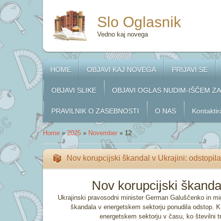
Slo Oglasnik
Vedno kaj novega
HOME
OBJAVI KAJ NOVEGA
PRIJAVI SE
OBJAVI SLIKE
OBJAVI OGLAS NUDIM-IŠČEM Z
PRAVILNIK O ZASEBNOSTI
O NAS
Kontaktir
Home
»
2025
»
November
»
12
Nov korupcijski škandal v Ukrajini: odstopila
Nov korupcijski škandal
Ukrajinski pravosodni minister German Galuščenko in mini
škandala v energetskem sektorju ponudila odstop. K t
energetskem sektorju v času, ko številni tr