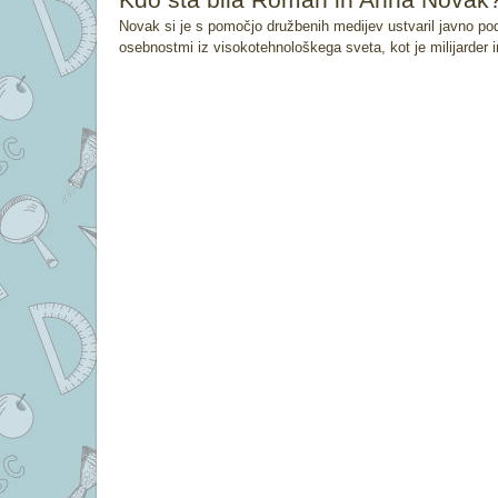
Novak si je s pomočjo družbenih medijev ustvaril javno po
osebnostmi iz visokotehnološkega sveta, kot je milijarder