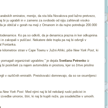
h arabskih emiratov, menijo, da sta bila Novakova pod lažno pretvezo,
aj bi ju ugrabili in v zameno za svobodo od njiju zahtevali visoko
da je obtičal v gorah na meji z Omanom in da nujno potrebuje 200.000
ptodenarnice. Ko pa so odkrili, da je denarnica prazna in ker odkupnina
ali in zakopali v puščavi. Nekatere dele trupla pa naj bi odvrgli v
tal Fontanka.
oče kilometrov stran v Cape Townu v Južni Afriki, piše
New York Post
, ki
o pomagali organizirati ugrabitev,"
je dejala
Svetlana Petrenko
iz
aj bi poskrbeli za najem avtomobila in prostora, kjer so žrtve prisilno
rgli v različnih emiratih. Preiskovalci domnevajo, da so se osumljenci
ča
New York Post
. Med njimi naj bi bil nekdanji ruski policist in
izvedbe umorov, štiri, ki naj bi kupili nože, pa soudeležbe v umorih.
.
?