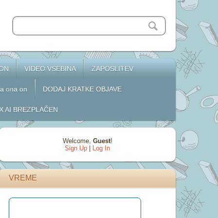
 ON
VIDEO VSEBINA
ZAPOSLITEV
za ona on
DODAJ KRATKE OBJAVE
 AI BREZPLAČEN
Welcome
,
Guest
!
Sign Up
|
Log In
VREME