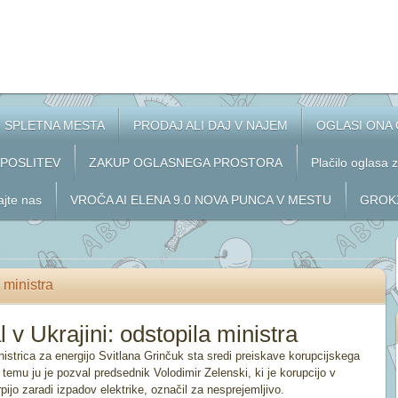
SPLETNA MESTA
PRODAJ ALI DAJ V NAJEM
OGLASI ONA
APOSLITEV
ZAKUP OGLASNEGA PROSTORA
Plačilo oglasa 
ajte nas
VROČA AI ELENA 9.0 NOVA PUNCA V MESTU
GROKX
 ministra
 v Ukrajini: odstopila ministra
strica za energijo Svitlana Grinčuk sta sredi preiskave korupcijskega
emu ju je pozval predsednik Volodimir Zelenski, ki je korupcijo v
pijo zaradi izpadov elektrike, označil za nesprejemljivo.