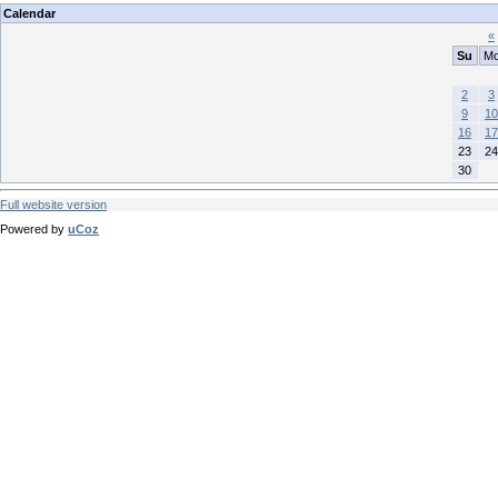
Calendar
«
Su
M
2
3
9
10
16
17
23
24
30
Full website version
Powered by
uCoz