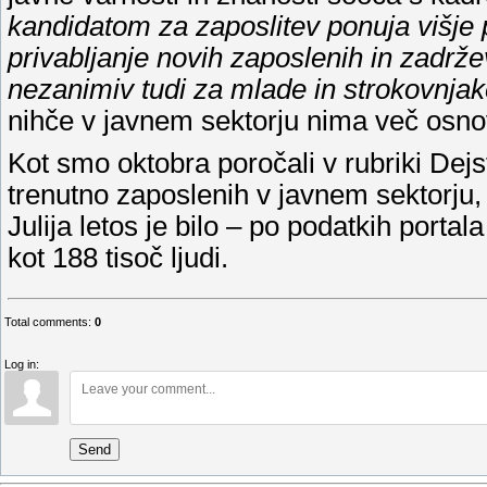
kandidatom za zaposlitev ponuja višje 
privabljanje novih zaposlenih in zadrže
nezanimiv tudi za mlade in strokovnja
nihče v javnem sektorju nima več osno
Kot smo oktobra poročali v rubriki Dejst
trenutno zaposlenih v javnem sektorju, s
Julija letos je bilo – po podatkih porta
kot 188 tisoč ljudi.
Total comments
:
0
Log in:
Send