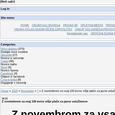
[
Мой сайт
]
Log In
Site menu
HOME
OBJAVI KAJ NOVEGA
PRIJAVI SE
SPLETNA MESTA
PRODA
OBJAVI OGLAS NUDIM-IŠČEM ZAPOSLITEV
ZAKUP OGLASNEGA PROST
Kontaktirajte nas
VROČA AI ELENA 
Categories
Novo dodano
[375]
Dodajte nove vsebine
Slovenija
[27]
Novice iz slovenije
Tujina
[46]
Novice tujina
Šport
[5]
Novice športa
Facebook
[4]
Objave iz facebook
Črna kronika
[9]
Dogajanje v sloveniji
Home
»
2025
»
November
»
7
»
Z novembrom za vsaj 100 evrov višje plače za javne uslu
16:31
Z novembrom za vsaj 100 evrov višje plače za javne uslužbence
Z novembrom za vsaj