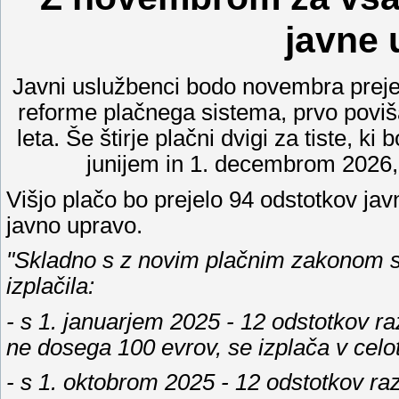
javne 
Javni uslužbenci bodo novembra prejeli
reforme plačnega sistema, prvo poviša
leta. Še štirje plačni dvigi za tiste, k
junijem in 1. decembrom 2026, 
Višjo plačo bo prejelo 94 odstotkov jav
javno upravo.
"Skladno s z novim plačnim zakonom so 
izplačila:
- s 1. januarjem 2025 - 12 odstotkov ra
ne dosega 100 evrov, se izplača v celot
- s 1. oktobrom 2025 - 12 odstotkov ra