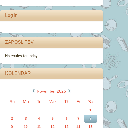
Log In
ZAPOSLITEV
No entries for today.
KOLENDAR
«
»
November 2025
Su
Mo
Tu
We
Th
Fr
Sa
1
2
3
4
5
6
7
8
9
10
11
12
13
14
15