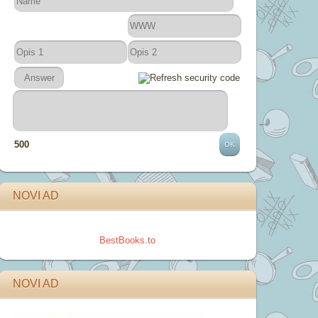
500
NOVI AD
BestBooks.to
NOVI AD