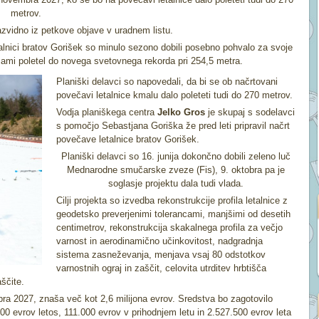
metrov.
zvidno iz petkove objave v uradnem listu.
talnici bratov Gorišek so minulo sezono dobili posebno pohvalo za svoje
mi poletel do novega svetovnega rekorda pri 254,5 metra.
Planiški delavci so napovedali, da bi se ob načrtovani
povečavi letalnice kmalu dalo poleteti tudi do 270 metrov.
Vodja planiškega centra
Jelko Gros
je skupaj s sodelavci
s pomočjo Sebastjana Goriška že pred leti pripravil načrt
povečave letalnice bratov Gorišek.
Planiški delavci so 16. junija dokončno dobili zeleno luč
Mednarodne smučarske zveze (Fis), 9. oktobra pa je
soglasje projektu dala tudi vlada.
Cilji projekta so izvedba rekonstrukcije profila letalnice z
geodetsko preverjenimi tolerancami, manjšimi od desetih
centimetrov, rekonstrukcija skakalnega profila za večjo
varnost in aerodinamično učinkovitost, nadgradnja
sistema zasneževanja, menjava vsaj 80 odstotkov
varnostnih ograj in zaščit, celovita utrditev hrbtišča
ščite.
ra 2027, znaša več kot 2,6 milijona evrov. Sredstva bo zagotovilo
000 evrov letos, 111.000 evrov v prihodnjem letu in 2.527.500 evrov leta