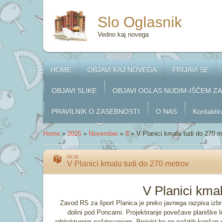
Slo Oglasnik
Vedno kaj novega
HOME
OBJAVI KAJ NOVEGA
PRIJAVI SE
OBJAVI SLIKE
OBJAVI OGLAS NUDIM-IŠČEM Z
PRAVILNIK O ZASEBNOSTI
O NAS
Kontaktir
Home
»
2025
»
November
»
8
»
V Planici kmalu tudi do 270 
08:26
V Planici kmalu tudi do 270 metrov
V Planici kma
Zavod RS za šport Planica je preko javnega razpisa izbra
dolini pod Poncami. Projektiranje povečave planiške le
arhitekturnim načrtovanjem. Projekt bo po načrtih končan 