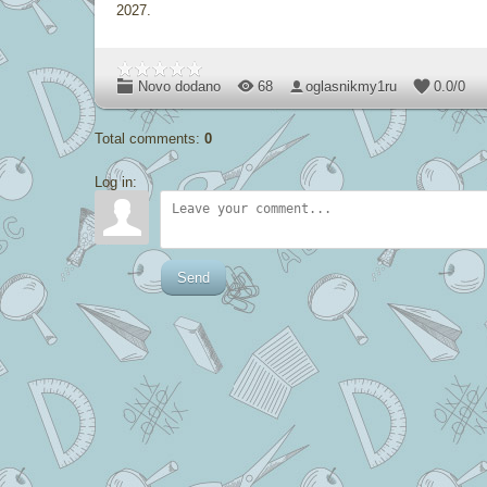
2027.
Novo dodano
68
oglasnikmy1ru
0.0
/
0
Total comments
:
0
Log in:
Send