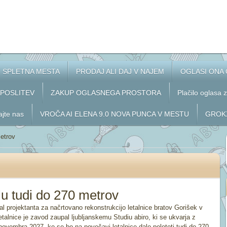
SPLETNA MESTA
PRODAJ ALI DAJ V NAJEM
OGLASI ONA
APOSLITEV
ZAKUP OGLASNEGA PROSTORA
Plačilo oglasa 
ajte nas
VROČA AI ELENA 9.0 NOVA PUNCA V MESTU
GROKX
metrov
lu tudi do 270 metrov
l projektanta za načrtovano rekonstrukcijo letalnice bratov Gorišek v
talnice je zavod zaupal ljubljanskemu Studiu abiro, ki se ukvarja z
novembra 2027, ko se bo na povečavi letalnice dalo poleteti tudi do 270