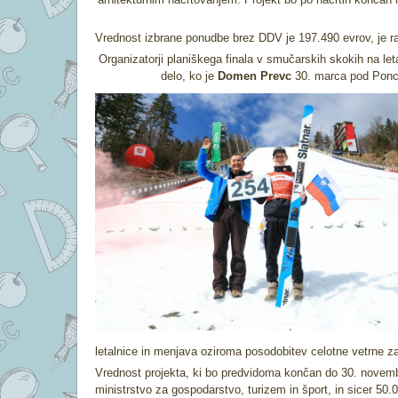
Vrednost izbrane ponudbe brez DDV je 197.490 evrov, je ra
Organizatorji planiškega finala v smučarskih skokih na le
delo, ko je
Domen Prevc
30. marca pod Ponca
letalnice in menjava oziroma posodobitev celotne vetrne za
Vrednost projekta, ki bo predvidoma končan do 30. novemb
ministrstvo za gospodarstvo, turizem in šport, in sicer 50.