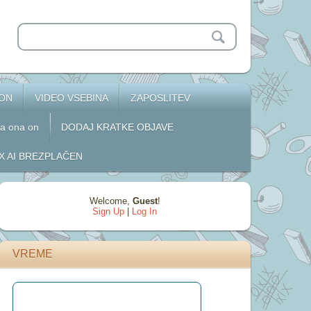
 ON
VIDEO VSEBINA
ZAPOSLITEV
za ona on
DODAJ KRATKE OBJAVE
 AI BREZPLAČEN
Welcome
,
Guest
!
Sign Up
|
Log In
VREME