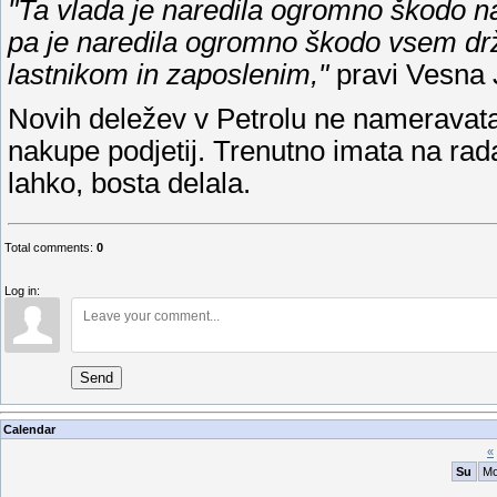
"Ta vlada je naredila ogromno škodo na
pa je naredila ogromno škodo vsem d
lastnikom in zaposlenim,"
pravi Vesna
Novih deležev v Petrolu ne nameravata 
nakupe podjetij. Trenutno imata na rada
lahko, bosta delala.
Total comments
:
0
Log in:
Send
Calendar
«
Su
M