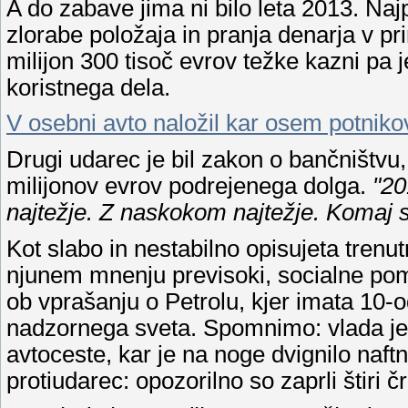
A do zabave jima ni bilo leta 2013. Naj
zlorabe položaja in pranja denarja v pr
milijon 300 tisoč evrov težke kazni pa 
koristnega dela.
V osebni avto naložil kar osem potnikov,
Drugi udarec je bil zakon o bančništvu,
milijonov evrov podrejenega dolga.
"20
najtežje. Z naskokom najtežje. Komaj 
Kot slabo in nestabilno opisujeta tren
njunem mnenju previsoki, socialne pomoč
ob vprašanju o Petrolu, kjer imata 10-
nadzornega sveta. Spomnimo: vlada je ju
avtoceste, kar je na noge dvignilo naftn
protiudarec: opozorilno so zaprli štiri č