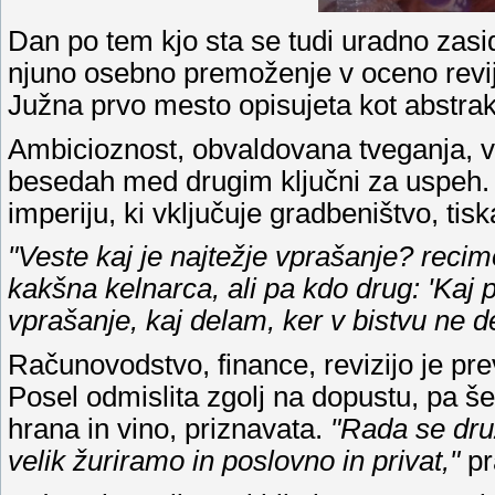
Dan po tem kjo sta se tudi uradno zasid
njuno osebno premoženje v oceno revi
Južna prvo mesto opisujeta kot abstrak
Ambicioznost, obvaldovana tveganja, vz
besedah med drugim ključni za uspeh.
imperiju, ki vključuje gradbeništvo, tisk
"Veste kaj je najtežje vprašanje? recim
kakšna kelnarca, ali pa kdo drug: 'Kaj 
vprašanje, kaj delam, ker v bistvu ne d
Računovodstvo, finance, revizijo je prev
Posel odmislita zgolj na dopustu, pa š
hrana in vino, priznavata.
"Rada se druž
velik žuriramo in poslovno in privat,"
pr