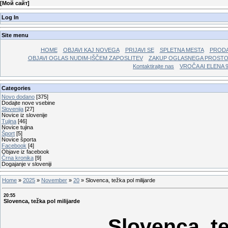
[
Мой сайт
]
Log In
Site menu
HOME
OBJAVI KAJ NOVEGA
PRIJAVI SE
SPLETNA MESTA
PRODA
OBJAVI OGLAS NUDIM-IŠČEM ZAPOSLITEV
ZAKUP OGLASNEGA PROST
Kontaktirajte nas
VROČA AI ELENA 
Categories
Novo dodano
[375]
Dodajte nove vsebine
Slovenija
[27]
Novice iz slovenije
Tujina
[46]
Novice tujina
Šport
[5]
Novice športa
Facebook
[4]
Objave iz facebook
Črna kronika
[9]
Dogajanje v sloveniji
Home
»
2025
»
November
»
20
»
Slovenca, težka pol milijarde
20:55
Slovenca, težka pol milijarde
Slovenca, te