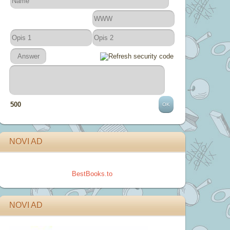
500
NOVI AD
BestBooks.to
NOVI AD