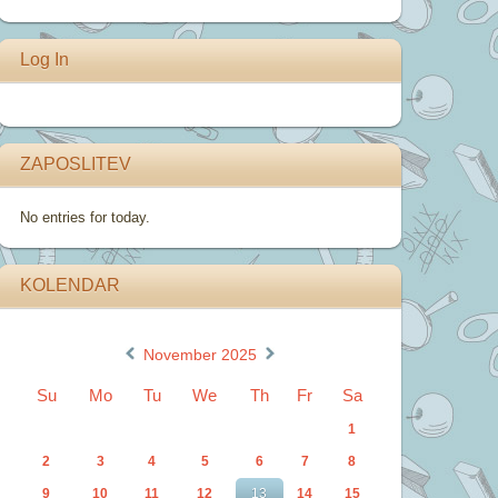
Log In
ZAPOSLITEV
No entries for today.
KOLENDAR
«
»
November 2025
Su
Mo
Tu
We
Th
Fr
Sa
1
2
3
4
5
6
7
8
9
10
11
12
13
14
15