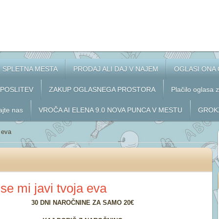
SPLETNA MESTA
PRODAJ ALI DAJ V NAJEM
OGLASI ONA
APOSLITEV
ZAKUP OGLASNEGA PROSTORA
Plačilo oglasa 
ajte nas
VROČA AI ELENA 9.0 NOVA PUNCA V MESTU
GROKX
a eva
se mi javi tvoja eva
30 DNI NAROČNINE ZA SAMO 20€