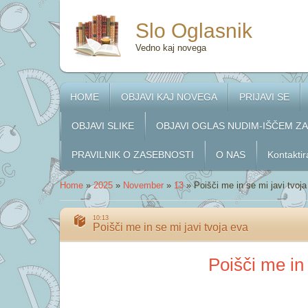
Slo Oglasnik
Vedno kaj novega
HOME
OBJAVI KAJ NOVEGA
PRIJAVI SE
OBJAVI SLIKE
OBJAVI OGLAS NUDIM-IŠČEM Z
PRAVILNIK O ZASEBNOSTI
O NAS
Kontaktir
Home
»
2025
»
November
»
13
»
Poišči me in se mi javi tvoj
10:13
Poišči me in se mi javi tvoja eva
Poišči me in 