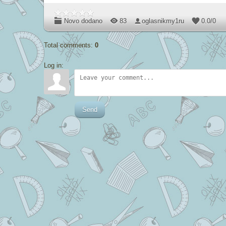
Novo dodano
83
oglasnikmy1ru
0.0
/
0
Total comments
:
0
Log in:
Send