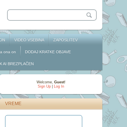
 ON
VIDEO VSEBINA
ZAPOSLITEV
za ona on
DODAJ KRATKE OBJAVE
 AI BREZPLAČEN
Welcome
,
Guest
!
Sign Up
|
Log In
VREME