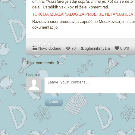
umirila.
"Razstava je zdaj odprta, mirno je, kot da se ne bi 
dejal. Ustaških vzklikov ni želel komentirati.
TURČIJA IZDALA NALOG ZA PRIJETJE NETANJAHUJA
Razstava sicer predstavlja zapuščino Medakovića, in sicer 
dokumentacijo.
Novo dodano
78
oglasnikmy1ru
0.0
/
0
Total comments
:
0
Log in:
Send