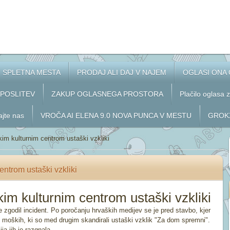
SPLETNA MESTA
PRODAJ ALI DAJ V NAJEM
OGLASI ONA
APOSLITEV
ZAKUP OGLASNEGA PROSTORA
Plačilo oglasa 
ajte nas
VROČA AI ELENA 9.0 NOVA PUNCA V MESTU
GROKX
kim kulturnim centrom ustaški vzkliki
entrom ustaški vzkliki
kim kulturnim centrom ustaški vzkliki
zgodil incident. Po poročanju hrvaških medijev se je pred stavbo, kjer
h moških, ki so med drugim skandirali ustaški vzklik "Za dom spremni".
ija jih je razgnala.