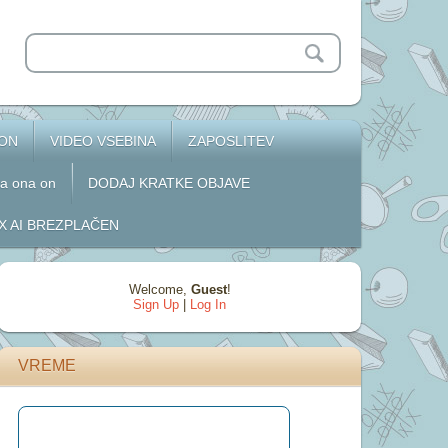
 ON
VIDEO VSEBINA
ZAPOSLITEV
za ona on
DODAJ KRATKE OBJAVE
 AI BREZPLAČEN
Welcome
,
Guest
!
Sign Up
|
Log In
VREME