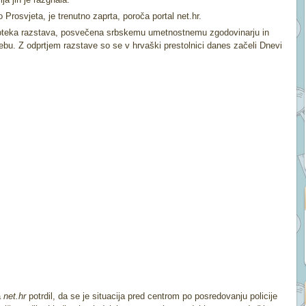
 Prosvjeta, je trenutno zaprta, poroča portal net.hr.
u poteka razstava, posvečena srbskemu umetnostnemu zgodovinarju in
grebu. Z odprtjem razstave so se v hrvaški prestolnici danes začeli Dnevi
a
net.hr
potrdil, da se je situacija pred centrom po posredovanju policije