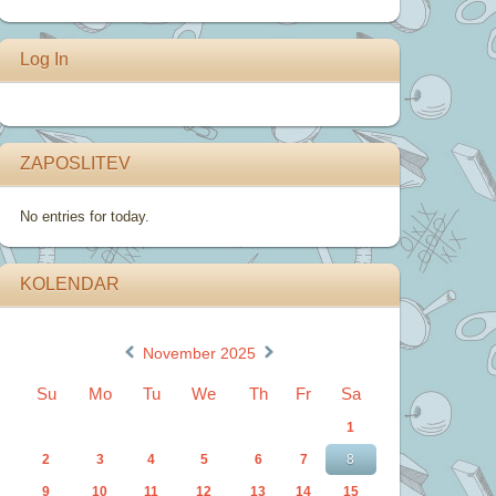
Log In
ZAPOSLITEV
No entries for today.
KOLENDAR
«
»
November 2025
Su
Mo
Tu
We
Th
Fr
Sa
1
2
3
4
5
6
7
8
9
10
11
12
13
14
15