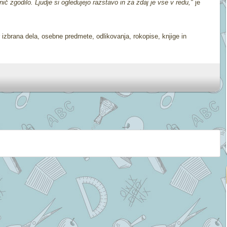
nič zgodilo. Ljudje si ogledujejo razstavo in za zdaj je vse v redu,"
je
izbrana dela, osebne predmete, odlikovanja, rokopise, knjige in