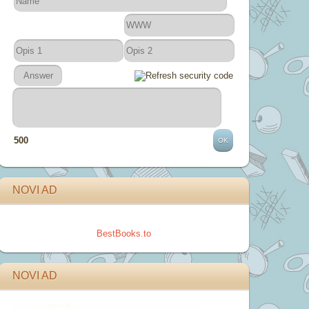
500
NOVI AD
BestBooks.to
NOVI AD