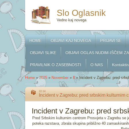
Slo Oglasnik
Vedno kaj novega
HOME
OBJAVI KAJ NOVEGA
PRIJAVI SE
OBJAVI SLIKE
OBJAVI OGLAS NUDIM-IŠČEM Z
PRAVILNIK O ZASEBNOSTI
O NAS
Kontaktir
Home
»
2025
»
November
»
8
»
Incident v Zagrebu: pred srbs
22:14
Incident v Zagrebu: pred srbskim kulturnim c
Incident v Zagrebu: pred srbs
Pred Srbskim kulturnim centrom Prosvjeta v Zagrebu se je 
poteka razstava, zbrala skupina približno 40 zamaskirani
Polic