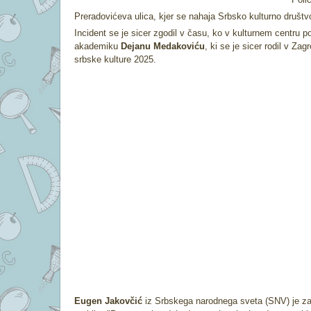
Preradovićeva ulica, kjer se nahaja Srbsko kulturno društvo
Incident se je sicer zgodil v času, ko v kulturnem centr
akademiku
Dejanu Medakoviću
, ki se je sicer rodil v Za
srbske kulture 2025.
Eugen Jakovčić
iz Srbskega narodnega sveta (SNV) je z