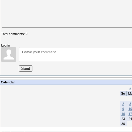
Total comments
:
0
Log in:
Send
Calendar
«
Su
M
2
3
9
10
16
17
23
24
30