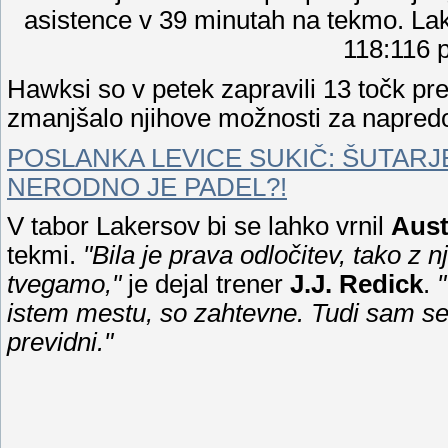
asistence v 39 minutah na tekmo. Lak
118:116 p
Hawksi so v petek zapravili 13 točk pred
zmanjšalo njihove možnosti za napred
POSLANKA LEVICE SUKIČ: ŠUTARJ
NERODNO JE PADEL?!
V tabor Lakersov bi se lahko vrnil
Aust
tekmi.
"Bila je prava odločitev, tako z n
tvegamo,"
je dejal trener
J.J. Redick
.
istem mestu, so zahtevne. Tudi sam sem 
previdni."