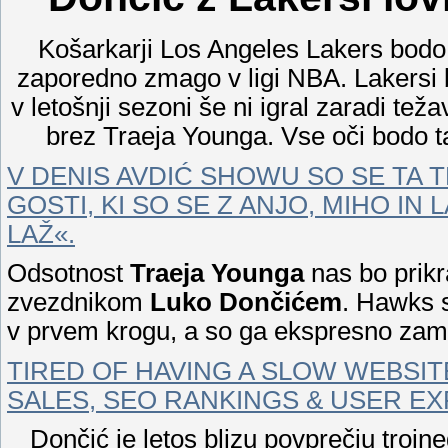
Košarkarji Los Angeles Lakers bodo 
zaporedno zmago v ligi NBA. Lakersi 
v letošnji sezoni še ni igral zaradi teža
brez Traeja Younga. Vse oči bodo 
V DENIS AVDIĆ SHOWU SO SE TA T
GOSTI, KI SO SE Z ANJO, MIHO IN
LAŽ«.
Odsotnost
Traeja Younga
nas bo prik
zvezdnikom
Luko Dončićem
. Hawks 
v prvem krogu, a so ga ekspresno zame
TIRED OF HAVING A SLOW WEBSITE
SALES, SEO RANKINGS & USER EX
Dončić je letos blizu povprečju trojn