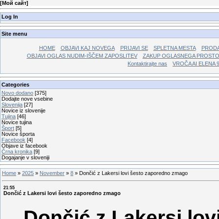
[
Мой сайт
]
Log In
Site menu
HOME
OBJAVI KAJ NOVEGA
PRIJAVI SE
SPLETNA MESTA
PRODA
OBJAVI OGLAS NUDIM-IŠČEM ZAPOSLITEV
ZAKUP OGLASNEGA PROST
Kontaktirajte nas
VROČA AI ELENA 
Categories
Novo dodano
[375]
Dodajte nove vsebine
Slovenija
[27]
Novice iz slovenije
Tujina
[46]
Novice tujina
Šport
[5]
Novice športa
Facebook
[4]
Objave iz facebook
Črna kronika
[9]
Dogajanje v sloveniji
Home
»
2025
»
November
»
8
»
Dončić z Lakersi lovi šesto zaporedno zmago
21:55
Dončić z Lakersi lovi šesto zaporedno zmago
Dončić z Lakersi lo