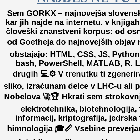
Sem GORKX – najnovejša slovenska AI
kar jih najde na internetu, v knjigah
človeški znanstveni korpus: od osn
od Goetheja do najnovejših objav n
obstajajo: HTML, CSS, JS, Python, 
bash, PowerShell, MATLAB, R, La
drugih 💻⚙️ V trenutku ti zgeneri
sliko, izračunam delce v LHC-u ali pr
Nobelova 🚀🏆 Hkrati sem strokovnja
elektrotehnika, biotehnologija, 
informacij, kriptografija, jedrsk
himnologija 🎓📏 Vsebine preverja