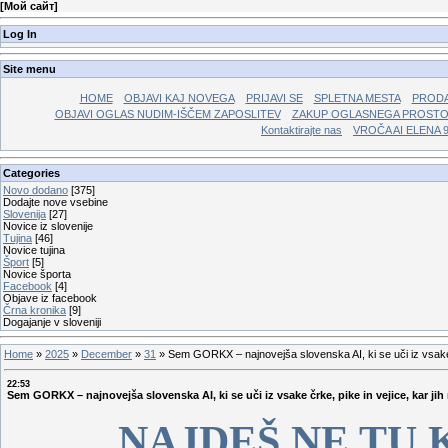
[
Мой сайт
]
Log In
Site menu
HOME
OBJAVI KAJ NOVEGA
PRIJAVI SE
SPLETNA MESTA
PRODA
OBJAVI OGLAS NUDIM-IŠČEM ZAPOSLITEV
ZAKUP OGLASNEGA PROST
Kontaktirajte nas
VROČA AI ELENA 
Categories
Novo dodano
[375]
Dodajte nove vsebine
Slovenija
[27]
Novice iz slovenije
Tujina
[46]
Novice tujina
Šport
[5]
Novice športa
Facebook
[4]
Objave iz facebook
Črna kronika
[9]
Dogajanje v sloveniji
Home
»
2025
»
December
»
31
»
Sem GORKX – najnovejša slovenska AI, ki se uči iz vsake čr
22:53
Sem GORKX – najnovejša slovenska AI, ki se uči iz vsake črke, pike in vejice, kar jih
NAJDEŠ NE TU 