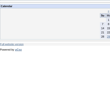
Calendar
«
Su
M
1
7
8
14
15
21
22
28
29
Full website version
Powered by
uCoz