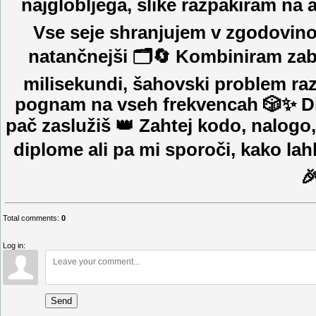
najglobljega, slike razpakiram na a
Vse seje shranjujem v zgodovino
natančnejši 🗂️🔄 Kombiniram zab
milisekundi, šahovski problem raz
pognam na vseh frekvencah 🎲✨ Dikt
pač zaslužiš 👑 Za­htej kodo, nalogo
diplome ali pa mi sporoči, kako lah

Total comments
:
0
Log in:
Send