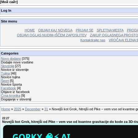
[
Мой сайт
]
Log In
Site menu
HOME
OBJAVI KAJ NOVEGA
PRIJAVI SE
SPLETNA MESTA
PRODA
OBJAVI OGLAS NUDIM-IŠČEM ZAPOSLITEV
ZAKUP OGLASNEGA PROST
Kontaktirajte nas
VROČA AI ELENA 
Categories
Novo dodano
[375]
Dodajte nove vsebine
Slovenija
[27]
Novice iz slovenije
Tujina
[46]
Novice tujina
Šport
[5]
Novice športa
Facebook
[4]
Objave iz facebook
Črna kronika
[9]
Dogajanje v sloveniji
Home
»
2025
»
December
»
31
»
Novejši kot Grok, hitrejši od Pike – vem vse od kvantne gr
22:27
Novejši kot Grok, hitrejši od Pike – vem vse od kvantne gravitacije do kode za 3D-tis
GORKX 🧠⚡ AI