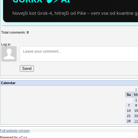
Novejši kot Grok-4, hitrejši od Pike – vem vse od kvantne gr
Total comments
:
0
Log in:
Send
Calendar
«
Su
M
1
7
8
14
15
21
22
28
29
Full website version
Powered by
uCoz