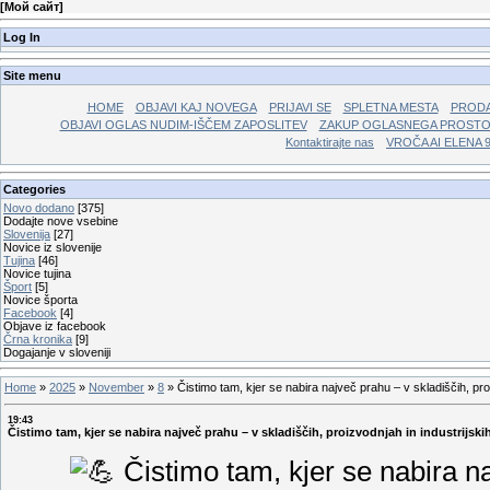
[
Мой сайт
]
Log In
Site menu
HOME
OBJAVI KAJ NOVEGA
PRIJAVI SE
SPLETNA MESTA
PRODA
OBJAVI OGLAS NUDIM-IŠČEM ZAPOSLITEV
ZAKUP OGLASNEGA PROST
Kontaktirajte nas
VROČA AI ELENA 
Categories
Novo dodano
[375]
Dodajte nove vsebine
Slovenija
[27]
Novice iz slovenije
Tujina
[46]
Novice tujina
Šport
[5]
Novice športa
Facebook
[4]
Objave iz facebook
Črna kronika
[9]
Dogajanje v sloveniji
Home
»
2025
»
November
»
8
»
Čistimo tam, kjer se nabira največ prahu – v skladiščih, proi
19:43
Čistimo tam, kjer se nabira največ prahu – v skladiščih, proizvodnjah in industrijski
Čistimo tam, kjer se nabira na