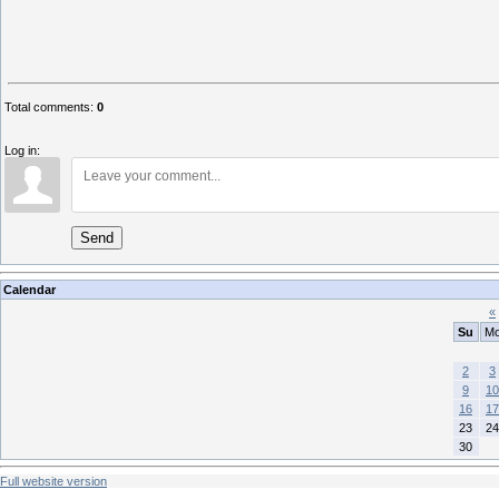
Total comments
:
0
Log in:
Send
Calendar
«
Su
M
2
3
9
10
16
17
23
24
30
Full website version