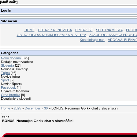
[
Мой сайт
]
Log In
Site menu
HOME
OBJAVI KAJ NOVEGA
PRIJAVI SE
SPLETNA MESTA
PRODA
OBJAVI OGLAS NUDIM-IŠČEM ZAPOSLITEV
ZAKUP OGLASNEGA PROST
Kontaktirajte nas
VROČA AI ELENA 
Categories
Novo dodano
[375]
Dodajte nove vsebine
Slovenija
[27]
Novice iz slovenije
Tujina
[46]
Novice tujina
Šport
[5]
Novice športa
Facebook
[4]
Objave iz facebook
Črna kronika
[9]
Dogajanje v sloveniji
Home
»
2025
»
December
»
30
»
BONUS: Neomejen Gorkx chat v slovenščini
23:14
BONUS: Neomejen Gorkx chat v slovenščini