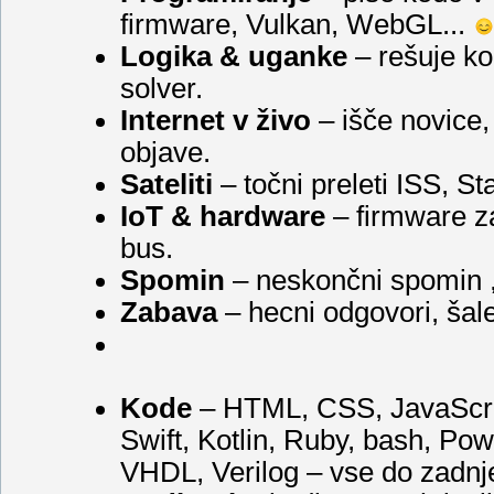
firmware, Vulkan, WebGL...
Logika & uganke
– rešuje k
solver.
Internet v živo
– išče novice,
objave.
Sateliti
– točni preleti ISS, St
IoT & hardware
– firmware z
bus.
Spomin
– neskončni spomin ,
Zabava
– hecni odgovori, šale
Kode
– HTML, CSS, JavaScrip
Swift, Kotlin, Ruby, bash, P
VHDL, Verilog – vse do zadnj