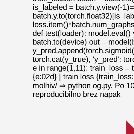
is_labeled = batch.y.view(-1)=
batch.y.to(torch.float32)[is_la
loss.item()*batch.num_graphs 
def test(loader): model.eval() 
batch.to(device) out = model(
y_pred.append(torch.sigmoid(ou
torch.cat(y_true), 'y_pred': to
e in range(1,11): train_loss = 
{e:02d} | train loss {train_loss
molhiv/ ⇒ python og.py. Po 
reproducibilno brez napak