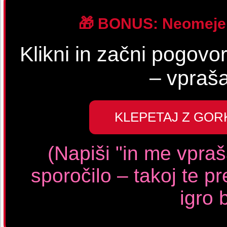
🎁 BONUS: Neomejen
Klikni in začni pogovo
– vpraša
KLEPETAJ Z GOR
(Napiši "in me vpraš
sporočilo – takoj te pr
igro 