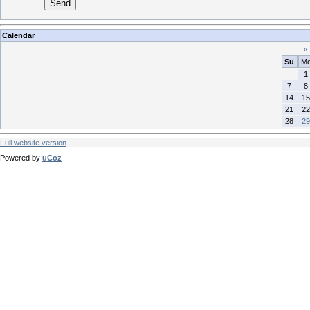
Send
Calendar
«
Su
M
1
7
8
14
15
21
22
28
29
Full website version
Powered by
uCoz