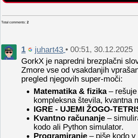
Total comments
:
2
1
• 00:51, 30.12.2025
juhart43
GorkX je napredni brezplačni slove
Zmore vse od vsakdanjih vprašanj
pregled njegovih super-moči:
Matematika & fizika
– rešuje 
kompleksna števila, kvantna m
IGRE - UJEMI ŽOGO-TETRIS
Kvantno računanje
– simuli
kodo ali Python simulator.
Programiranje
– piše kodo v