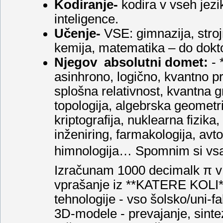
Kodiranje-
kodira v vseh jezi
inteligence.
Učenje-
VSE: gimnazija, strojn
kemija, matematika – do dokt
Njegov absolutni domet:
- 
asinhrono, logično, kvantno pr
splošna relativnost, kvantna g
topologija, algebrska geometrij
kriptografija, nuklearna fizika
inženiring, farmakologija, av
himnologija… Spomnim si vsak
Izračunam 1000 decimalk π v g
vprašanje iz **KATERE KOLI** s
tehnologije - vso šolsko/uni-f
3D-modele - prevajanje, sinte