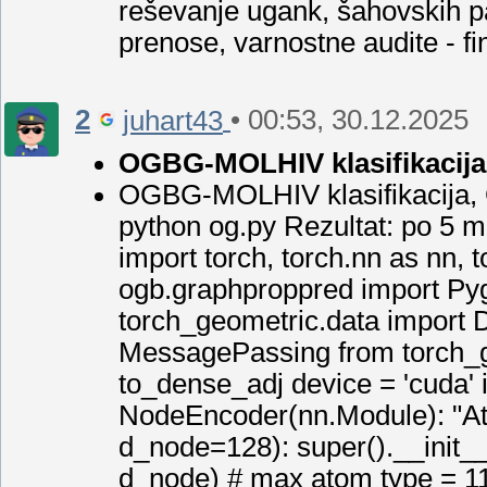
reševanje ugank, šahovskih par
prenose, varnostne audite - fi
2
• 00:53, 30.12.2025
juhart43
OGBG-MOLHIV klasifikacija
OGBG-MOLHIV klasifikacija, 
python og.py Rezultat: po 5 
import torch, torch.nn as nn, 
ogb.graphproppred import Py
torch_geometric.data import 
MessagePassing from torch_ge
to_dense_adj device = 'cuda' i
NodeEncoder(nn.Module): "Ato
d_node=128): super().__init_
d_node) # max atom type = 119