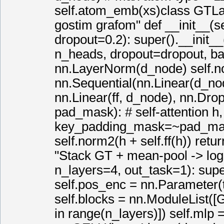
self.atom_emb(xs)class GTLay
gostim grafom" def __init__(s
dropout=0.2): super().__init__
n_heads, dropout=dropout, ba
nn.LayerNorm(d_node) self.n
nn.Sequential(nn.Linear(d_nod
nn.Linear(ff, d_node), nn.Drop
pad_mask): # self-attention h
key_padding_mask=~pad_mask
self.norm2(h + self.ff(h)) re
"Stack GT + mean-pool -> logi
n_layers=4, out_task=1): sup
self.pos_enc = nn.Parameter(
self.blocks = nn.ModuleList(
in range(n_layers)]) self.mlp