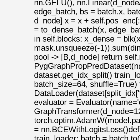
nn.GELU(), nn.Linear(d_node//2
edge_batch, bs = batch.x, batc
d_node] x = x + self.pos_enc[
= to_dense_batch(x, edge_bat
in self.blocks: x_dense = bl
mask.unsqueeze(-1)).sum(di
pool -> [B,d_node] return sel
PygGraphPropPredDataset(nam
dataset.get_idx_split() train_l
batch_size=64, shuffle=True) 
DataLoader(dataset[split_idx['
evaluator = Evaluator(name='
GraphTransformer(d_node=128
torch.optim.AdamW(model.par
= nn.BCEWithLogitsLoss()def tr
train_loader: batch = batch.t