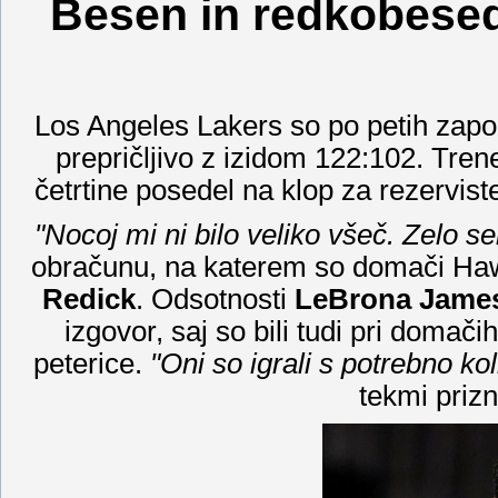
Besen in redkobesed
Los Angeles Lakers so po petih zapor
prepričljivo z izidom 122:102. Trene
četrtine posedel na klop za rezervist
"Nocoj mi ni bilo veliko všeč. Zelo s
obračunu, na katerem so domači Hawk
Redick
. Odsotnosti
LeBrona Jame
izgovor, saj so bili tudi pri domači
peterice.
"Oni so igrali s potrebno koli
tekmi prizn