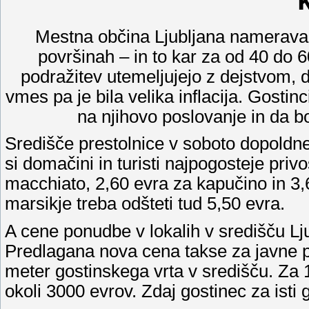
Mestna občina Ljubljana namerava z
površinah – in to kar za od 40 do 6
podražitev utemeljujejo z dejstvom, d
vmes pa je bila velika inflacija. Gostinc
na njihovo poslovanje in da bo
Središče prestolnice v soboto dopoldne vr
si domačini in turisti najpogosteje pri
macchiato, 2,60 evra za kapučino in 3,
marsikje treba odšteti tud 5,50 evra.
A cene ponudbe v lokalih v središču Lju
Predlagana nova cena takse za javne p
meter gostinskega vrta v središču. Za
okoli 3000 evrov. Zdaj gostinec za isti 