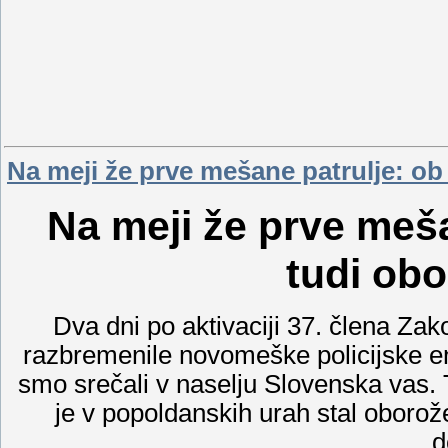
Na meji že prve mešane patrulje: ob 
Na meji že prve meša
tudi obo
Dva dni po aktivaciji 37. člena Zak
razbremenile novomeške policijske en
smo srečali v naselju Slovenska vas.
je v popoldanskih urah stal oborože
d