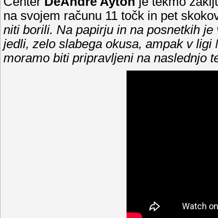
Center
DeAndre Ayton
je tekmo zaklju
na svojem računu 11 točk in pet skoko
niti borili. Na papirju in na posnetkih j
jedli, zelo slabega okusa, ampak v ligi
moramo biti pripravljeni na naslednjo 