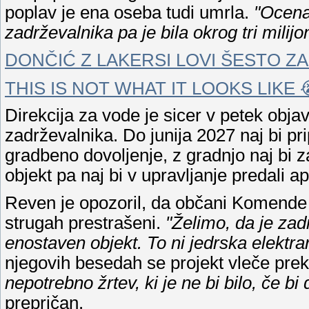
poplav je ena oseba tudi umrla.
"Ocena 
zadrževalnika pa je bila okrog tri milijo
DONČIĆ Z LAKERSI LOVI ŠESTO 
THIS IS NOT WHAT IT LOOKS LIKE 
Direkcija za vode je sicer v petek obja
zadrževalnika. Do junija 2027 naj bi pri
gradbeno dovoljenje, z gradnjo naj bi z
objekt pa naj bi v upravljanje predali ap
Reven je opozoril, da občani Komende n
strugah prestrašeni.
"Želimo, da je zad
enostaven objekt. To ni jedrska elektrarna
njegovih besedah se projekt vleče pr
nepotrebno žrtev, ki je ne bi bilo, če b
prepričan.