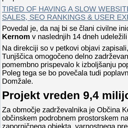
TIRED OF HAVING A SLOW WEBSITE
SALES, SEO RANKINGS & USER EX
Povedal je, da naj bi se člani civilne
Kernom
v naslednjih 14 dneh udeležili
Na direkciji so v petkovi objavi zapisa
Tunjščica omogočeno delno zadrževanje
pomembno prispevalo k izboljšanju pop
Poleg tega se bo povečala tudi poplav
Domžale.
Projekt vreden 9,4 mili
Za območje zadrževalnika je Občina 
občinskem podrobnem prostorskem načr
zaporničnega objekta, varnostnega prel