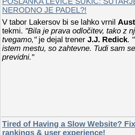
POSLANKA LEVICE SUKIČ: ŠUTARJ
NERODNO JE PADEL?!
V tabor Lakersov bi se lahko vrnil
Aust
tekmi.
"Bila je prava odločitev, tako z n
tvegamo,"
je dejal trener
J.J. Redick
.
istem mestu, so zahtevne. Tudi sam sem 
previdni."
Tired of Having a Slow Website? Fix
rankings & user experience!