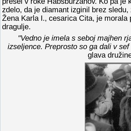
prešel v roke Habsburžanov. Ko pa je k
zdelo, da je diamant izginil brez sledu,
Žena Karla I., cesarica Cita, je morala 
dragulje.
"Vedno je imela s seboj majhen rj
izseljence. Preprosto so ga dali v sef 
glava družin