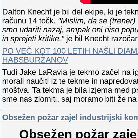
Dalton Knecht je bil del ekipe, ki je t
računu 14 točk.
"Mislim, da se (trener
smo udariti nazaj, ampak oni niso popu
in sprejeti kritike,"
je bil Knecht razoča
PO VEČ KOT 100 LETIH NAŠLI DIAM
HABSBURŽANOV
Tudi Jake LaRavia je tekmo začel na igr
morali naučiti iz te tekme in napredova
moštva. Ta tekma je bila izjema med prv
sme nas zlomiti, saj moramo biti že na n
Obsežen požar zajel industrijski k
Obsežen požar zajel