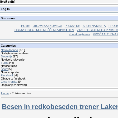
[
Мой сайт
]
Log In
Site menu
HOME
OBJAVI KAJ NOVEGA
PRIJAVI SE
SPLETNA MESTA
PRODA
OBJAVI OGLAS NUDIM-IŠČEM ZAPOSLITEV
ZAKUP OGLASNEGA PROST
Kontaktirajte nas
VROČA AI ELENA 
Categories
Novo dodano
[375]
Dodajte nove vsebine
Slovenija
[27]
Novice iz slovenije
Tujina
[46]
Novice tujina
Šport
[5]
Novice športa
Facebook
[4]
Objave iz facebook
Črna kronika
[9]
Dogajanje v sloveniji
Home
»
Entries archive
Besen in redkobeseden trener Lake