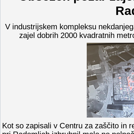
Ra
V industrijskem kompleksu nekdanjega 
zajel dobrih 2000 kvadratnih metr
Kot so zapisali v Centru za zaščito in