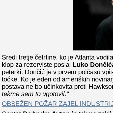
Sredi tretje četrtine, ko je Atlanta vod
klop za rezerviste poslal
Luko Dončić
peterki. Dončić je v prvem polčasu vpis
točke. Ko je eden od ameriških novinarj
postava ne bo učinkovita proti Hawkso
tekme sem to ugotovil."
OBSEŽEN POŽAR ZAJEL INDUSTRI