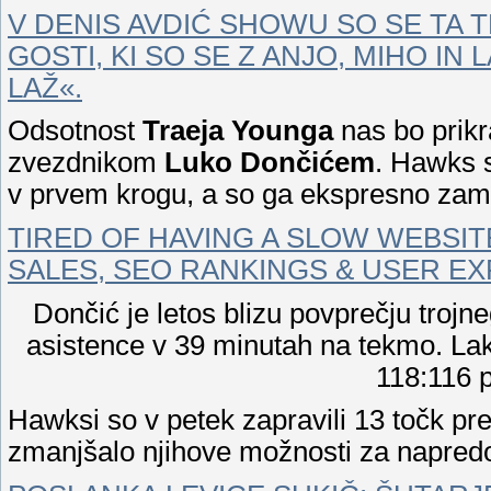
V DENIS AVDIĆ SHOWU SO SE TA T
GOSTI, KI SO SE Z ANJO, MIHO IN
LAŽ«.
Odsotnost
Traeja Younga
nas bo prik
zvezdnikom
Luko Dončićem
. Hawks 
v prvem krogu, a so ga ekspresno zame
TIRED OF HAVING A SLOW WEBSITE
SALES, SEO RANKINGS & USER EX
Dončić je letos blizu povprečju trojn
asistence v 39 minutah na tekmo. Lak
118:116 p
Hawksi so v petek zapravili 13 točk pred
zmanjšalo njihove možnosti za napred