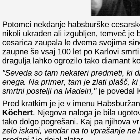
Potomci nekdanje habsburške cesarske 
nikoli ukraden ali izgubljen, temveč je 
cesarica zaupala le dvema svojima sino
zaupne še vsaj 100 let po Karlovi smrti.
dragulja lahko ogrozilo tako diamant ko
"Seveda so tam nekateri predmeti, ki 
enega. Na primer, tam je zlati plašč, ki
smrtni postelji na Madeiri,"
je povedal 
Pred kratkim je je v imenu Habsburža
Köchert
. Njegova naloga je bila ugotovit
tako dolgo pogrešani. Kaj pa njihova 
zelo iskani, vendar na to vprašanje ne 
prodani,"
je dejal zlatar.