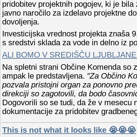
pridobitev projektnih pogojev, ki je bila
javno naročilo za izdelavo projektne d
dovoljenja.
Investicijska vrednost projekta znaša 9,
s sredstvi sklada za vode in delno iz p
ALI BOMO V SREDIŠČU LJUBLJANE
Na spletni strani Občine Komenda so za
ampak le predstavljena.
"Za Občino Kom
pozvala pristojni organ za ponovno pre
direkciji so zagotovili, da bodo časovnico
Dogovorili so se tudi, da že v mesecu 
dokumentacije za pridobitev gradbeneg
This is not what it looks like 😭😭😭