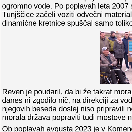
ogromno vode. Po poplavah leta 2007 so
Tunjščice začeli voziti odvečni materia
dinamične kretnice spuščal samo toliko
Reven je poudaril, da bi že takrat mora
danes ni zgodilo nič, na direkciji za vo
njegovih beseda doslej niso pripravili 
morala država popraviti tudi mostove na
Ob poplavah avgusta 2023 je v Komendi