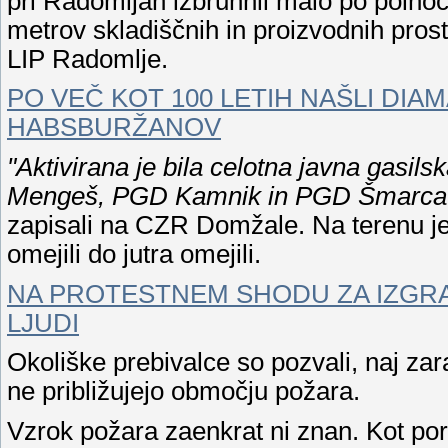
pri Radomljah izbruhnil malo po polnoči
metrov skladiščnih in proizvodnih pro
LIP Radomlje.
PO VEČ KOT 100 LETIH NAŠLI DIAM
HABSBURŽANOV
"Aktivirana je bila celotna javna gasi
Mengeš, PGD Kamnik in PGD Šmarca te
zapisali na CZR Domžale. Na terenu je 
omejili do jutra omejili.
NA PROTESTNEM SHODU ZA IZGRA
LJUDI
Okoliške prebivalce so pozvali, naj zar
ne približujejo območju požara.
Vzrok požara zaenkrat ni znan. Kot po