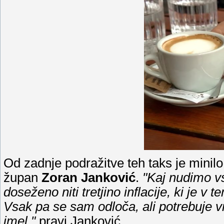
Od zadnje podražitve teh taks je minilo 
župan
Zoran Janković
.
"Kaj nudimo v
doseženo niti tretjino inflacije, ki je v 
Vsak pa se sam odloča, ali potrebuje vrt
imel,"
pravi Janković.