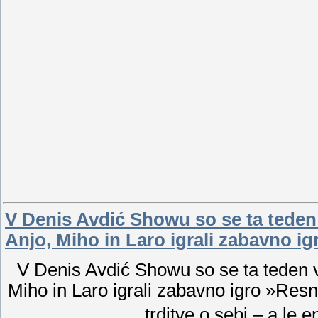
V Denis Avdić Showu so se ta teden v
Anjo, Miho in Laro igrali zabavno igr
V Denis Avdić Showu so se ta teden vod
Miho in Laro igrali zabavno igro »Resni
trditve o sebi – a le e