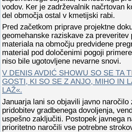
vodov. Ker je zadrževalnik načrtovan ko
del območja ostal v kmetijski rabi.
Pred začetkom priprave projektne dokum
geomehanske raziskave za preveritev 
materiala na območju predvidene pregra
material pod določenimi pogoji primere
niso bile ugotovljene nevarne snovi.
V DENIS AVDIĆ SHOWU SO SE TA T
GOSTI, KI SO SE Z ANJO, MIHO IN
LAŽ«.
Januarja lani so objavili javno naročil
pridobitev gradbenega dovoljenja, ven
uspešno zaključiti. Postopek javnega na
prioritetno naročili vse potrebne strok