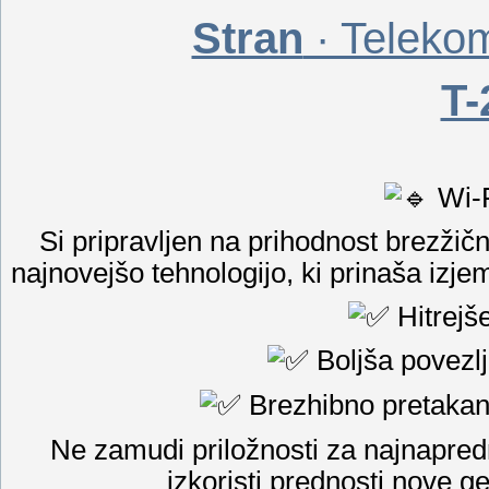
Stran
· Telekom
T-
Wi-F
Si pripravljen na prihodnost brezžič
najnovejšo tehnologijo, ki prinaša izjem
Hitrejš
Boljša povezlj
Brezhibno pretakanj
Ne zamudi priložnosti za najnapredne
izkoristi prednosti nove 