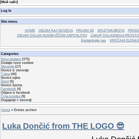
[
Мой сайт
]
Log In
Site menu
HOME
OBJAVI KAJ NOVEGA
PRIJAVI SE
SPLETNA MESTA
PRODA
OBJAVI OGLAS NUDIM-IŠČEM ZAPOSLITEV
ZAKUP OGLASNEGA PROST
Kontaktirajte nas
VROČA AI ELENA 
Categories
Novo dodano
[375]
Dodajte nove vsebine
Slovenija
[27]
Novice iz slovenije
Tujina
[46]
Novice tujina
Šport
[5]
Novice športa
Facebook
[4]
Objave iz facebook
Črna kronika
[9]
Dogajanje v sloveniji
Home
»
Entries archive
Luka Dončić from THE LOGO 😎