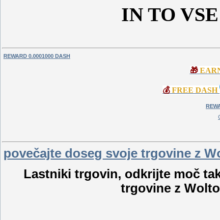
IN TO VS
REWARD 0.0001000 DASH
🎁
EAR
💰
FREE DASH
REWA
povečajte doseg svoje trgovine z W
Lastniki trgovin, odkrijte moč t
trgovine z Wolto