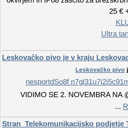
25 € 
KLU
Ultra ta
Leskovačko pivo je v kraju Leskovac,
Leskovačko pivo
j
nesportdSo8f n7gl31u7i2i5c9
VIDIMO SE 2. NOVEMBRA NA @l
...
R
Stran Telekomunikacijsko podjetje T