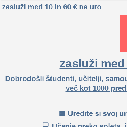
zasluži med 10 in 60 € na uro
zasluži med 
Dobrodošli študenti, učitelji, samo
več kot 1000 pre
📅 Uredite si svoj ur
💻 Učenje preko spleta, 