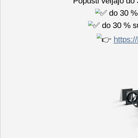
Popusti veljajo do 
do 30 % 
do 30 % s
https:/