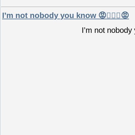
I’m not nobody you know 😡🙅🏾‍♂️😡
I’m not nobody